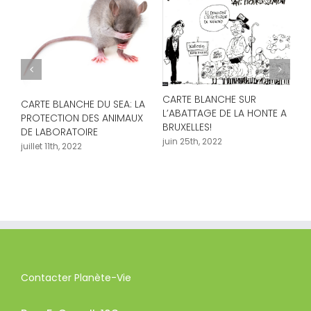
CARTE BLANCHE SUR
CARTE BLANCHE DU SEA: LA
e
L’ABATTAGE DE LA HONTE A
PROTECTION DES ANIMAUX
BRUXELLES!
DE LABORATOIRE
juin 25th, 2022
juillet 11th, 2022
D
d
w
D
u
f
Contacter Planète-Vie