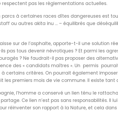
ne respectent pas les règlementations actuelles.
les parcs à certaines races dîtes dangereuses est tou
aff ou autres akita inu … – équilibrés que déséquili
sse sur de l’asphalte, apporte-t-il une solution ré
-ils pas tous devenir névrotiques ? Et parmi les agre
ouragés ? Ne faudrait-il pas proposer des alternati
ence des « candidats maîtres ». Un permis pourrait 
à certains critères. On pourrait également impose
t les premiers mois de vie commune. Il existe tant d
ie, l’homme a conservé un lien ténu le rattachant
artage. Ce lien n’est pas sans responsabilités. Il lui
 pour réinventer son rapport à la Nature, et cela dan