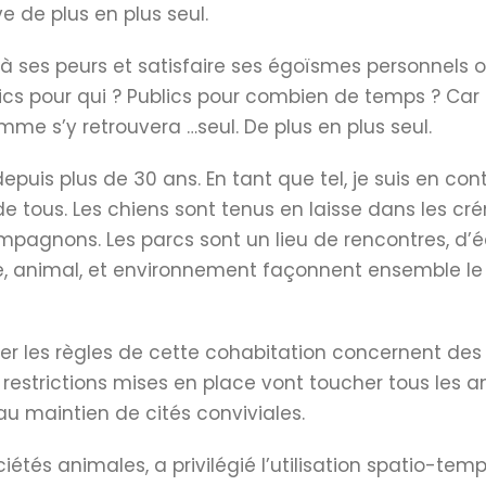
e de plus en plus seul.
à ses peurs et satisfaire ses égoïsmes personnels ou c
ics pour qui ? Publics pour combien de temps ? Car s
me s’y retrouvera …seul. De plus en plus seul.
depuis plus de 30 ans. En tant que tel, je suis en c
t de tous. Les chiens sont tenus en laisse dans les c
ompagnons. Les parcs sont un lieu de rencontres, d
e, animal, et environnement façonnent ensemble le t
er les règles de cette cohabitation concernent des
es restrictions mises en place vont toucher tous les 
au maintien de cités conviviales.
iétés animales, a privilégié l’utilisation spatio-temp