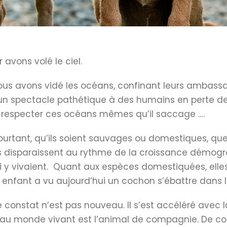
r avons volé le ciel.
nous avons vidé les océans, confinant leurs ambass
un spectacle pathétique à des humains en perte de 
à respecter ces océans mêmes qu’il saccage ….
 pourtant, qu’ils soient sauvages ou domestiques, q
les disparaissent au rythme de la croissance démog
 y vivaient. Quant aux espèces domestiquées, elle
el enfant a vu aujourd’hui un cochon s’ébattre dans 
onstat n’est pas nouveau. Il s’est accéléré avec la 
he au monde vivant est l’animal de compagnie. De com