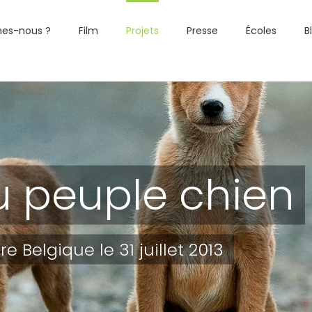
es-nous ?
Film
Projets
Presse
Écoles
B
 peuple chien
 Belgique le 31 juillet 2013