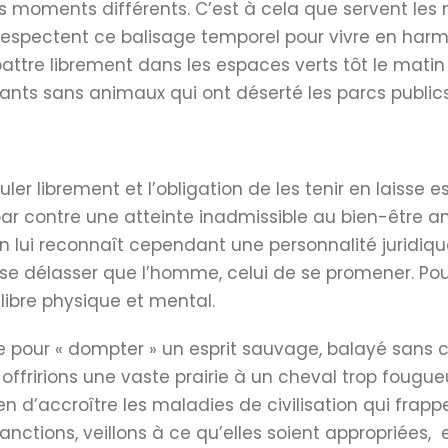
 moments différents. C’est à cela que servent les
spectent ce balisage temporel pour vivre en harmon
ébattre librement dans les espaces verts tôt le matin 
nts sans animaux qui ont déserté les parcs publics
rculer librement et l’obligation de les tenir en laisse
ar contre une atteinte inadmissible au bien-être an
n lui reconnaît cependant une personnalité juridique 
 délasser que l’homme, celui de se promener. Pour l’
libre physique et mental.
e pour « dompter » un esprit sauvage, balayé sans 
fririons une vaste prairie à un cheval trop fougueux
n d’accroître les maladies de civilisation qui frapp
anctions, veillons à ce qu’elles soient appropriées