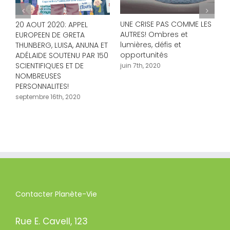
l
r
UNE CRISE PAS COMME LES
M
20 AOUT 2020: APPEL
AUTRES! Ombres et
p
EUROPEEN DE GRETA
lumières, défis et
THUNBERG, LUISA, ANUNA ET
j
opportunités
ADÉLAIDE SOUTENU PAR 150
SCIENTIFIQUES ET DE
juin 7th, 2020
NOMBREUSES
PERSONNALITES!
septembre 16th, 2020
Contacter Planète-Vie
Rue E. Cavell, 123