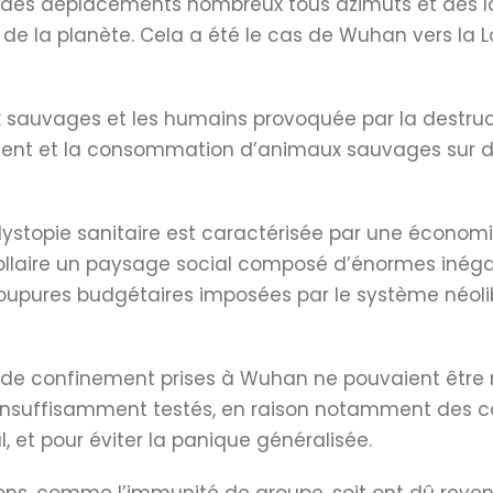
e des déplacements nombreux tous azimuts et dès lor
 de la planète. Cela a été le cas de Wuhan vers la 
ux sauvages et les humains provoquée par la destru
ement et la consommation d’animaux sauvages sur de
dystopie sanitaire est caractérisée par une économie
laire un paysage social composé d’énormes inégal
coupures budgétaires imposées par le système néoli
 de confinement prises à Wuhan ne pouvaient être 
t insuffisamment testés, en raison notamment de
 et pour éviter la panique généralisée.