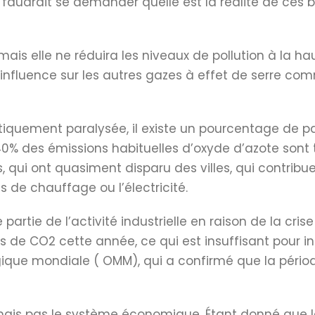
l faudrait se demander quelle est la réalité de ces b
mais elle ne réduira les niveaux de pollution à la 
influence sur les autres gazes à effet de serre comme
iquement paralysée, il existe un pourcentage de pa
40% des émissions habituelles d’oxyde d’azote sont 
 qui ont quasiment disparu des villes, qui contribuent
de chauffage ou l’électricité.
 partie de l’activité industrielle en raison de la cri
s de CO2 cette année, ce qui est insuffisant pour 
que mondiale ( OMM), qui a confirmé que la période
 mais pas le système économique. Étant donné que l