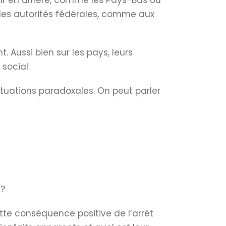
nir en arrière, comme les Pays-Bas ou
 les autorités fédérales, comme aux
Aussi bien sur les pays, leurs
social.
tuations paradoxales. On peut parler
 ?
ette conséquence positive de l’arrêt