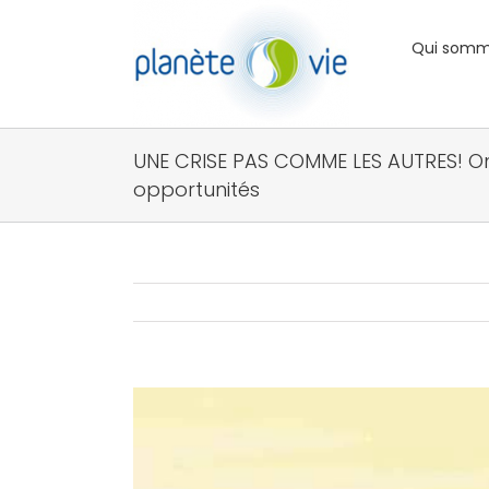
Passer
au
Qui somm
contenu
UNE CRISE PAS COMME LES AUTRES! Omb
opportunités
Voir
l'image
agrandie