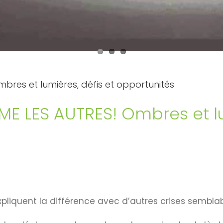
res et lumières, défis et opportunités
E LES AUTRES! Ombres et lum
xpliquent la différence avec d’autres crises semblab