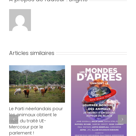
Articles similaires
Le Parti néerlandais pour
les animaux obtient le
rejet du traité UE-
P
S
Mercosur par le
C
parlement !