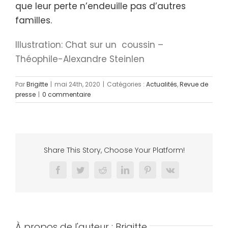
que leur perte n’endeuille pas d’autres
familles.
Illustration: Chat sur un coussin –
Théophile-Alexandre Steinlen
Par
Brigitte
|
mai 24th, 2020
|
Catégories :
Actualités
,
Revue de
presse
|
0 commentaire
Share This Story, Choose Your Platform!
Facebook
Twitter
Reddit
LinkedIn
Pinterest
Vk
À propos de l'auteur :
Brigitte