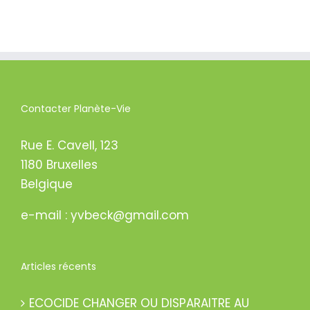
D
d
w
D
u
f
Contacter Planète-Vie
Rue E. Cavell, 123
1180 Bruxelles
Belgique
e-mail : yvbeck@gmail.com
Articles récents
ECOCIDE CHANGER OU DISPARAITRE AU