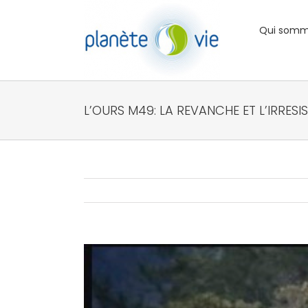
Passer
au
Qui somm
contenu
L’OURS M49: LA REVANCHE ET L’IRRESIS
Voir
l'image
agrandie