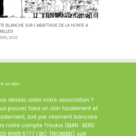
TE BLANCHE SUR L’ABATTAGE DE LA HONTE A
XELLES!
 25th, 2022
ire un don
Devant l’inact
wallons, le Col
un Livre blanc 
us désirez aider notre association ?
février 12th, 2021
us pouvez faire un don facilement et
pidement, soit par virement bancaire
rs notre compte Triodos (IBAN : BE80
30 8065 5777 | BIC TRIOBEBB), soit