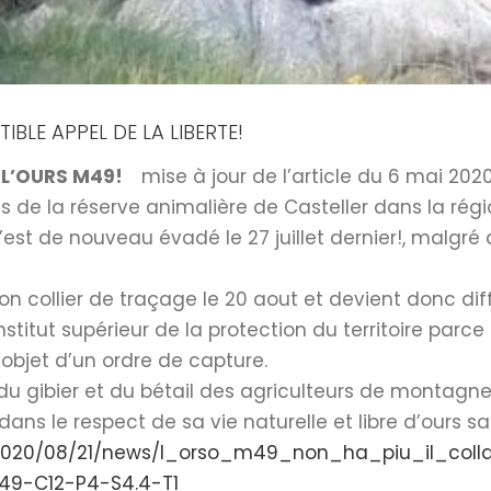
TIBLE APPEL DE LA LIBERTE!
DE L’OURS M49!
mise à jour de l’article du 6 mai 202
de la réserve animalière de Casteller dans la région 
et s’est de nouveau évadé le 27 juillet dernier!, malg
on collier de traçage le 20 aout et devient donc diffi
nstitut supérieur de la protection du territoire parce 
 l’objet d’un ordre de capture.
gibier et du bétail des agriculteurs de montagne, I
 dans le respect de sa vie naturelle et libre d’ours 
/2020/08/21/news/l_orso_m49_non_ha_piu_il_collar
49-C12-P4-S4.4-T1