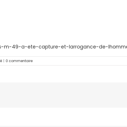
ours-m-49-a-ete-capture-et-larrogance-de-lhom
sé
|
0 commentaire