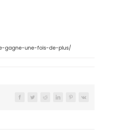
me-gagne-une-fois-de-plus/
Facebook
Twitter
Reddit
LinkedIn
Pinterest
Vk