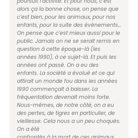
poursuit l’activité. Et pour
nous, c’est
alors ça la bonne chose, on pense que
c’est
bien, pour les animaux, pour nos
enfants, pour la
suite des événements…
On pense que c’est mieux
aussi pour le
public. Jamais on ne se serait remis en
question à cette époque-­là (les
années 1990), à ce su
jet-­là. Et puis les
années ont passé. On a eu des
en
fants. La société a évolué et ce qui
attirait un monde
fou dans les années
1990 commençait à baisser. La
f
réquentation devenait moins forte.
Nous­-mêmes, de
notre côté, on a eu
des pertes, de tigres en particulier,
de
vieillesse. Cela nous a un peu choqués.
On a été
confrontés à la mort de ces animaux.