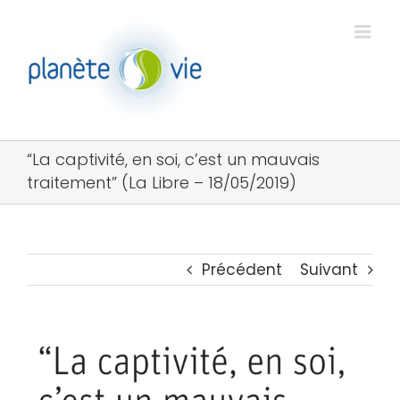
Passer
au
contenu
“La captivité, en soi, c’est un mauvais
traitement” (La Libre – 18/05/2019)
Précédent
Suivant
Voir
l'image