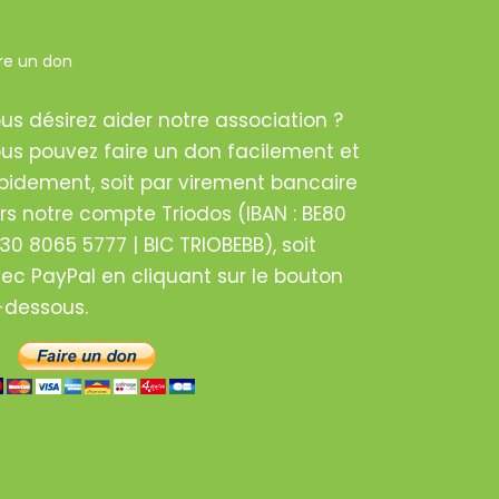
ire un don
Devant l’inact
wallons, le Col
un Livre blanc 
us désirez aider notre association ?
février 12th, 2021
us pouvez faire un don facilement et
pidement, soit par virement bancaire
rs notre compte Triodos (IBAN : BE80
30 8065 5777 | BIC TRIOBEBB), soit
ec PayPal en cliquant sur le bouton
-dessous.