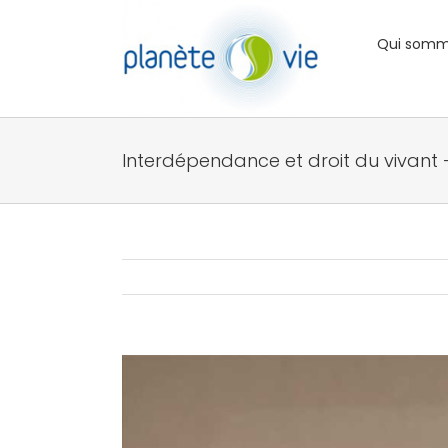
Passer
au
Qui somm
contenu
Interdépendance et droit du vivant
Voir
l'image
agrandie