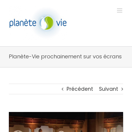
Passer
au
contenu
Planète-Vie prochainement sur vos écrans
Précédent
Suivant
Voir
l'image