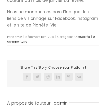
courant du mois de janvier ou février.
Nous ne manquerons pas d’indiquer les
liens de visionnage sur Facebook, Instagram
et le site de Planète-Vie.
Par
admin
|
décembre 18th, 2018
|
Catégories :
Actualités
|
0
commentaire
Share This Story, Choose Your Platform!
Facebook
Twitter
Reddit
LinkedIn
Pinterest
Vk
À propos de l'auteur :
admin