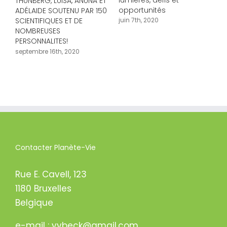
THUNBERG, LUISA, ANUNA ET
j
opportunités
ADÉLAIDE SOUTENU PAR 150
SCIENTIFIQUES ET DE
juin 7th, 2020
NOMBREUSES
PERSONNALITES!
septembre 16th, 2020
Contacter Planète-Vie
Rue E. Cavell, 123
1180 Bruxelles
Belgique
e-mail : yvbeck@gmail.com