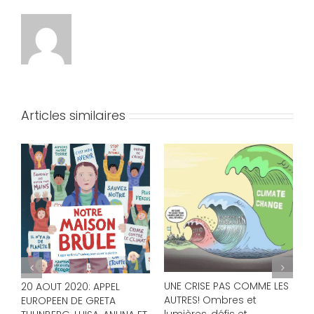
Articles similaires
L
l
r
UNE CRISE PAS COMME LES
M
20 AOUT 2020: APPEL
AUTRES! Ombres et
p
EUROPEEN DE GRETA
lumières, défis et